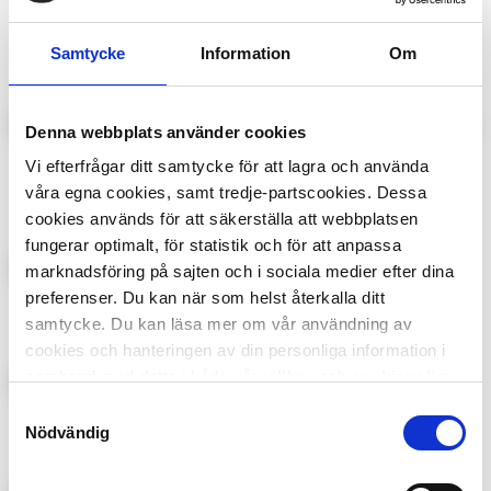
Robot Special:
Wheels Magazine
Pokémon
Samtycke
Information
Om
Denna webbplats använder cookies
King
Lasse-Majas
Vi efterfrågar ditt samtycke för att lagra och använda
Detektivbyrå
våra egna cookies, samt tredje-partscookies. Dessa
cookies används för att säkerställa att webbplatsen
fungerar optimalt, för statistik och för att anpassa
marknadsföring på sajten och i sociala medier efter dina
Power Magazine
Frost
preferenser. Du kan när som helst återkalla ditt
samtycke. Du kan läsa mer om vår användning av
cookies och hanteringen av din personliga information i
samband med detta i både vår
villkor
och
cookiepolicy
.
Samtyckesval
Kalle Anka Junior
87:an
Nödvändig