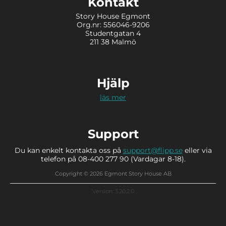
Kontakt
Story House Egmont
Org.nr: 556046-9206
Studentgatan 4
211 38 Malmö
Hjälp
läs mer
Support
Du kan enkelt kontakta oss på
support@flipp.se
eller via
telefon på 08-400 277 90 (Vardagar 8-18).
Copyright © 2026 Egmont Story House AB
Version: 3.20.2.0