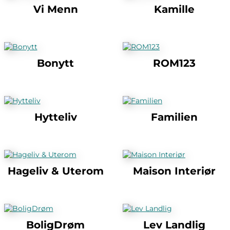
Vi Menn
Kamille
Bonytt
ROM123
Hytteliv
Familien
Hageliv & Uterom
Maison Interiør
BoligDrøm
Lev Landlig