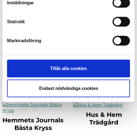
Inställningar
Auto Motor Sport
91:an
Special
Statistik
Marknadsföring
Bilar
Disney Prinsessor
Tillåt alla cookies
Glutenfri Matlust
GOAL
Endast nödvändiga cookies
Hus & Hem
Hemmets Journals
Trädgård
Bästa Kryss