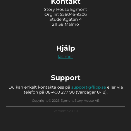
Kontakt
Story House Egmont
Org.nr: 556046-9206
Studentgatan 4
211 38 Malmö
Hjälp
läs mer
Support
Du kan enkelt kontakta oss på
support@flipp.se
eller via
telefon på 08-400 277 90 (Vardagar 8-18).
Copyright © 2026 Egmont Story House AB
Version: 3.20.2.0