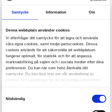
Robot Special:
Wheels Magazine
Pokémon
Samtycke
Information
Om
Denna webbplats använder cookies
King
Lasse-Majas
Vi efterfrågar ditt samtycke för att lagra och använda
Detektivbyrå
våra egna cookies, samt tredje-partscookies. Dessa
cookies används för att säkerställa att webbplatsen
fungerar optimalt, för statistik och för att anpassa
marknadsföring på sajten och i sociala medier efter dina
Power Magazine
Frost
preferenser. Du kan när som helst återkalla ditt
samtycke. Du kan läsa mer om vår användning av
cookies och hanteringen av din personliga information i
samband med detta i både vår
villkor
och
cookiepolicy
.
Samtyckesval
Kalle Anka Junior
87:an
Nödvändig