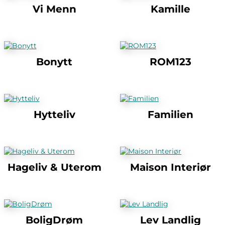
Vi Menn
Kamille
Bonytt
ROM123
Hytteliv
Familien
Hageliv & Uterom
Maison Interiør
BoligDrøm
Lev Landlig