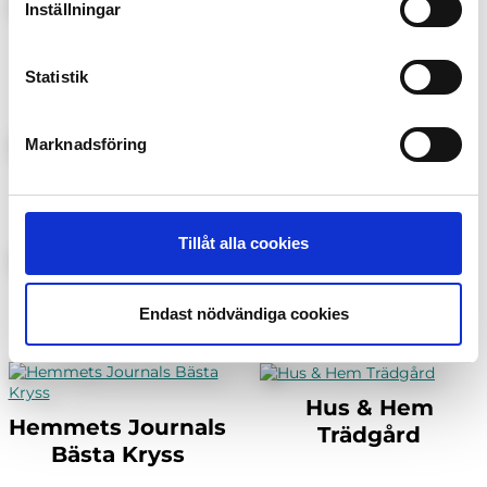
Inställningar
Auto Motor Sport
91:an
Special
Statistik
Marknadsföring
Bilar
Disney Prinsessor
Tillåt alla cookies
Glutenfri Matlust
GOAL
Endast nödvändiga cookies
Hus & Hem
Hemmets Journals
Trädgård
Bästa Kryss