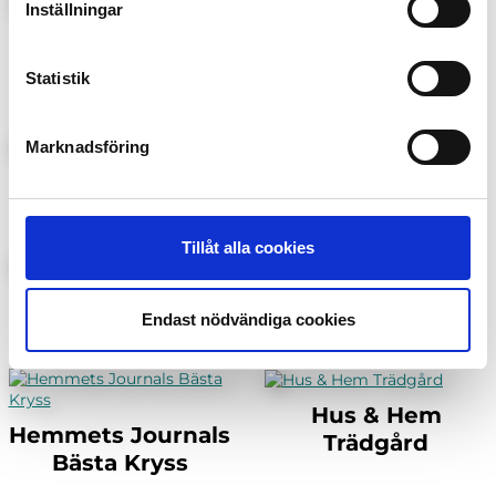
Inställningar
Auto Motor Sport
91:an
Special
Statistik
Marknadsföring
Bilar
Disney Prinsessor
Tillåt alla cookies
Glutenfri Matlust
GOAL
Endast nödvändiga cookies
Hus & Hem
Hemmets Journals
Trädgård
Bästa Kryss