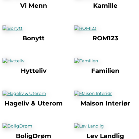
Vi Menn
Kamille
Bonytt
ROM123
Hytteliv
Familien
Hageliv & Uterom
Maison Interiør
BoligDrøm
Lev Landlig