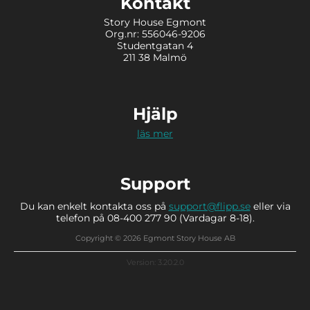
Kontakt
Story House Egmont
Org.nr: 556046-9206
Studentgatan 4
211 38 Malmö
Hjälp
läs mer
Support
Du kan enkelt kontakta oss på
support@flipp.se
eller via
telefon på 08-400 277 90 (Vardagar 8-18).
Copyright © 2026 Egmont Story House AB
Version: 3.20.2.0