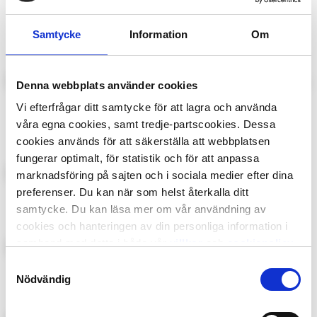
Robot Special:
Wheels Magazine
Pokémon
Samtycke
Information
Om
Denna webbplats använder cookies
King
Lasse-Majas
Vi efterfrågar ditt samtycke för att lagra och använda
Detektivbyrå
våra egna cookies, samt tredje-partscookies. Dessa
cookies används för att säkerställa att webbplatsen
fungerar optimalt, för statistik och för att anpassa
marknadsföring på sajten och i sociala medier efter dina
Power Magazine
Frost
preferenser. Du kan när som helst återkalla ditt
samtycke. Du kan läsa mer om vår användning av
cookies och hanteringen av din personliga information i
samband med detta i både vår
villkor
och
cookiepolicy
.
Samtyckesval
Kalle Anka Junior
87:an
Nödvändig