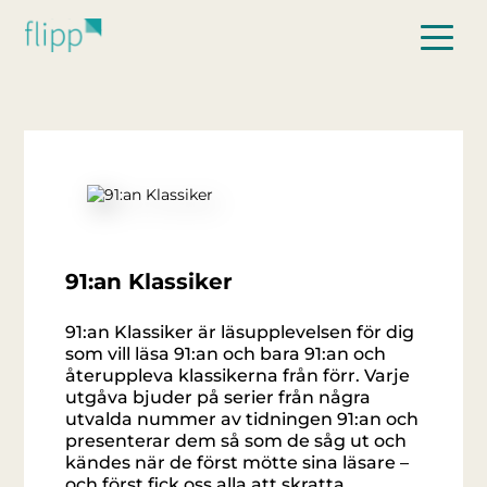
Hoppa till huvudinnehåll
91:an Klassiker
91:an Klassiker är läsupplevelsen för dig
som vill läsa 91:an och bara 91:an och
återuppleva klassikerna från förr. Varje
utgåva bjuder på serier från några
utvalda nummer av tidningen 91:an och
presenterar dem så som de såg ut och
kändes när de först mötte sina läsare –
och först fick oss alla att skratta.