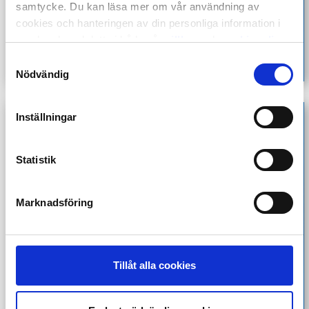
samtycke. Du kan läsa mer om vår användning av
cookies och hanteringen av din personliga information i
samband med detta i både vår
villkor
och
cookiepolicy
.
Samtyckesval
Nödvändig
Inställningar
Statistik
Marknadsföring
Tillåt alla cookies