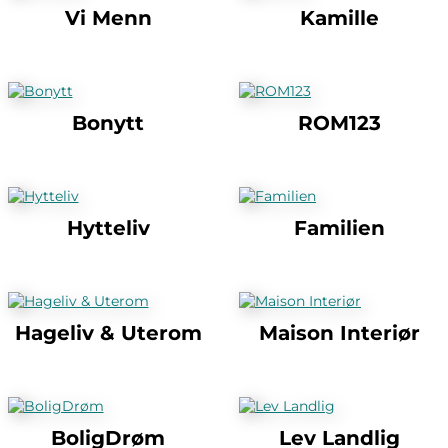
Vi Menn
Kamille
Bonytt
ROM123
Hytteliv
Familien
Hageliv & Uterom
Maison Interiør
BoligDrøm
Lev Landlig