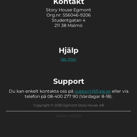
Kontakt
Story House Egmont
Org.nr: 556046-9206
Studentgatan 4
211 38 Malmö
Hjälp
läs mer
Support
Du kan enkelt kontakta oss på
support@flipp.se
eller via
telefon på 08-400 277 90 (Vardagar 8-18).
Copyright © 2026 Egmont Story House AB
Version: 3.20.2.0