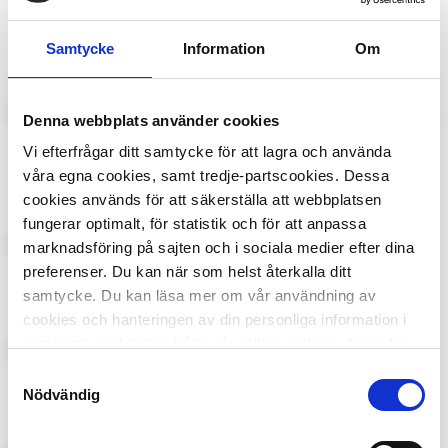
Robot Special:
Wheels Magazine
Pokémon
Samtycke
Information
Om
Denna webbplats använder cookies
King
Lasse-Majas
Vi efterfrågar ditt samtycke för att lagra och använda
Detektivbyrå
våra egna cookies, samt tredje-partscookies. Dessa
cookies används för att säkerställa att webbplatsen
fungerar optimalt, för statistik och för att anpassa
marknadsföring på sajten och i sociala medier efter dina
Power Magazine
Frost
preferenser. Du kan när som helst återkalla ditt
samtycke. Du kan läsa mer om vår användning av
cookies och hanteringen av din personliga information i
samband med detta i både vår
villkor
och
cookiepolicy
.
Samtyckesval
Kalle Anka Junior
87:an
Nödvändig