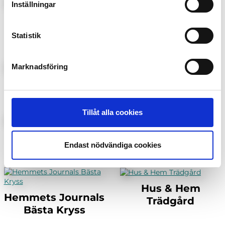
Inställningar
Auto Motor Sport
91:an
Special
Statistik
Marknadsföring
Bilar
Disney Prinsessor
Tillåt alla cookies
Glutenfri Matlust
GOAL
Endast nödvändiga cookies
Hus & Hem
Hemmets Journals
Trädgård
Bästa Kryss