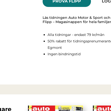
PROVA FLIPP
LOG
Läs tidningen Auto Motor & Sport och fl
Flipp – Magasinappen för hela familje
Alla tidningar - endast 79 kr/mån
50% rabatt för tidningsprenumerant
Egmont
Ingen bindningstid
gare