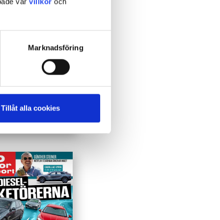
 både vår
villkor
och
Marknadsföring
Tillåt alla cookies