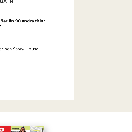
GA IN
er än 90 andra titlar i
n.
er hos Story House