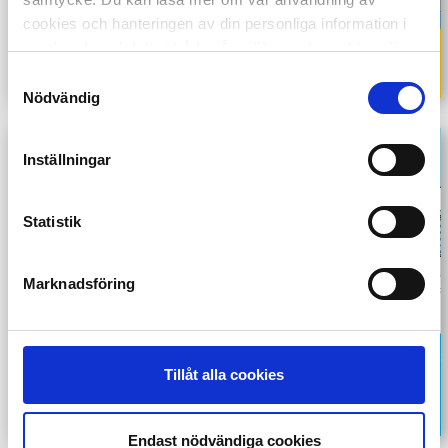
cookies och hanteringen av din personliga information i
samband med detta i både vår
villkor
och
cookiepolicy
.
Samtyckesval
Nödvändig
Inställningar
Statistik
Marknadsföring
Tillåt alla cookies
Endast nödvändiga cookies